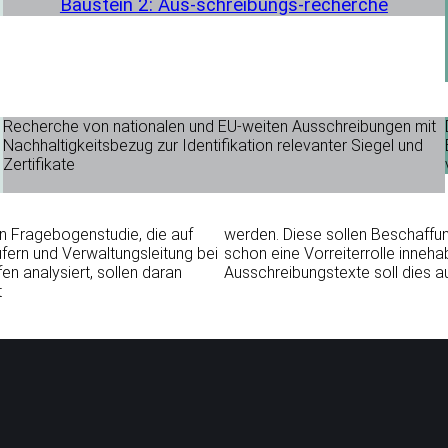
Baustein 2: Aus-schreibungs-recherche
Recherche von nationalen und EU-weiten Ausschreibungen mit
Nachhaltigkeitsbezug zur Identifikation relevanter Siegel und
Zertifikate
len Fragebogenstudie, die auf
werden. Diese sollen Beschaffun
ern und Verwaltungsleitung bei
schon eine Vorreiterrolle inneha
 analysiert, sollen daran
Ausschreibungstexte soll dies a
t