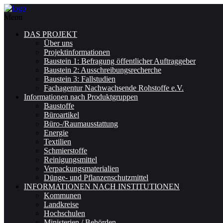
Menu
DAS PROJEKT
Über uns
Projektinformationen
Baustein 1: Befragung öffentlicher Auftraggeber
Baustein 2: Ausschreibungsrecherche
Baustein 3: Fallstudien
Fachagentur Nachwachsende Rohstoffe e.V.
Informationen nach Produktgruppen
Baustoffe
Büroartikel
Büro-/Raumausstattung
Energie
Textilien
Schmierstoffe
Reinigungsmittel
Verpackungsmaterialien
Dünge- und Pflanzenschutzmittel
INFORMATIONEN NACH INSTITUTIONEN
Kommunen
Landkreise
Hochschulen
Ministerien / Behörden