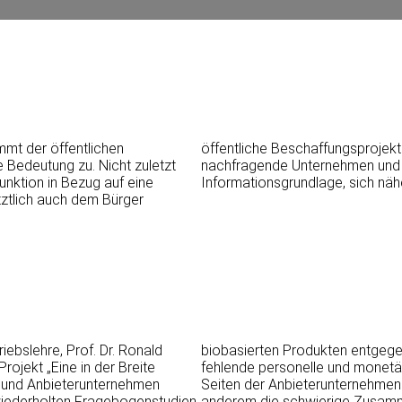
mt der öffentlichen
öffentliche Beschaffungsprojek
e Bedeutung zu. Nicht zuletzt
nachfragende Unternehmen und au
unktion in Bezug auf eine
Informationsgrundlage, sich nä
tztlich auch dem Bürger
iebslehre, Prof. Dr. Ronald
biobasierten Produkten entgege
jekt „Eine in der Breite
fehlende personelle und monetäre
 und Anbieterunternehmen
Seiten der Anbieterunternehme
 wiederholten Fragebogenstudien
anderem die schwierige Zusamm