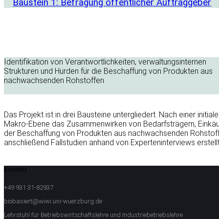
Baustein 1: Befragung öffentlicher Auftraggeber
Identifikation von Verantwortlichkeiten, verwaltungsinternen
Strukturen und Hürden für die Beschaffung von Produkten aus
nachwachsenden Rohstoffen
Das Projekt ist in drei Bausteine untergliedert. Nach einer initia
Makro-Ebene das Zusammenwirken von Bedarfsträgern, Einkäuf
der Beschaffung von Produkten aus nachwachsenden Rohstoffen
anschließend Fallstudien anhand von Experteninterviews erstell
Kontakt
+49 931 31-82937
biobasiert@wiwi.uni-wuerzburg.de
Lehrstuhl für Betriebswirtschaftslehre und Industriebetriebslehre